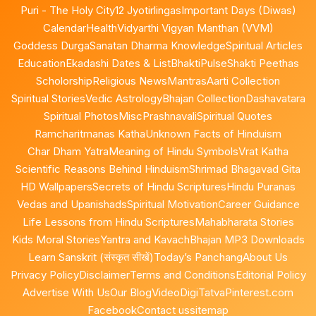
Puri - The Holy City
12 Jyotirlingas
Important Days (Diwas)
Calendar
Health
Vidyarthi Vigyan Manthan (VVM)
Goddess Durga
Sanatan Dharma Knowledge
Spiritual Articles
Education
Ekadashi Dates & List
BhaktiPulse
Shakti Peethas
Scholorship
Religious News
Mantras
Aarti Collection
Spiritual Stories
Vedic Astrology
Bhajan Collection
Dashavatara
Spiritual Photos
Misc
Prashnavali
Spiritual Quotes
Ramcharitmanas Katha
Unknown Facts of Hinduism
Char Dham Yatra
Meaning of Hindu Symbols
Vrat Katha
Scientific Reasons Behind Hinduism
Shrimad Bhagavad Gita
HD Wallpapers
Secrets of Hindu Scriptures
Hindu Puranas
Vedas and Upanishads
Spiritual Motivation
Career Guidance
Life Lessons from Hindu Scriptures
Mahabharata Stories
Kids Moral Stories
Yantra and Kavach
Bhajan MP3 Downloads
Learn Sanskrit (संस्कृत सीखें)
Today’s Panchang
About Us
Privacy Policy
Disclaimer
Terms and Conditions
Editorial Policy
Advertise With Us
Our Blog
Video
DigiTatva
Pinterest.com
Facebook
Contact us
sitemap