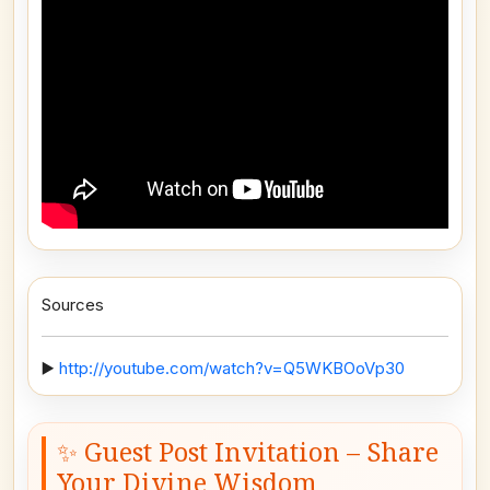
Sources
▶️
http://youtube.com/watch?v=Q5WKBOoVp30
✨ Guest Post Invitation – Share
Your Divine Wisdom