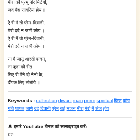
मीरा की प्रभु पीर मिटेगी,
जद वैद्य सांवरिया होय ॥
ऐ री मैं तो प्रेम-दिवानी,
मेरो दर्द न जाणै कोय ।
ऐ री मैं तो प्रेम-दिवानी,
मेरो दर्द न जाणै कोय ।
ना मैं जानू आरती वन्दन,
ना पूजा की रीत ।
लिए री मैंने दो नैनो के,
दीपक लिए संजोये ॥
Keywords :
collection
diwani
main
prem
spiritual
किस
कोय
गति
घायल
जाणै
दर्द
दिवानी
प्रेम
बाई
भजन
मीरा
मेरो
मैं
सेज
होय
🔔
हमारे YouTube चैनल को सब्सक्राइब करें:
👉