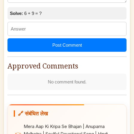
Solve:
6 + 9 = ?
Post Comment
Approved Comments
No comment found.
🔗 संबंधित लेख
Mera Aap Ki Kripa Se Bhajan | Anupama
👉
Malhotra | Soulful Devotional Song | Hindi