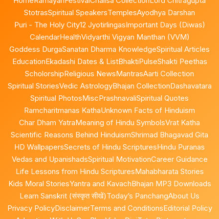
Home
Ramayan
Festival
Chalisa Collection
Lord Chitragupta
Stotras
Spiritual Speakers
Temples
Ayodhya Darshan
Puri - The Holy City
12 Jyotirlingas
Important Days (Diwas)
Calendar
Health
Vidyarthi Vigyan Manthan (VVM)
Goddess Durga
Sanatan Dharma Knowledge
Spiritual Articles
Education
Ekadashi Dates & List
BhaktiPulse
Shakti Peethas
Scholorship
Religious News
Mantras
Aarti Collection
Spiritual Stories
Vedic Astrology
Bhajan Collection
Dashavatara
Spiritual Photos
Misc
Prashnavali
Spiritual Quotes
Ramcharitmanas Katha
Unknown Facts of Hinduism
Char Dham Yatra
Meaning of Hindu Symbols
Vrat Katha
Scientific Reasons Behind Hinduism
Shrimad Bhagavad Gita
HD Wallpapers
Secrets of Hindu Scriptures
Hindu Puranas
Vedas and Upanishads
Spiritual Motivation
Career Guidance
Life Lessons from Hindu Scriptures
Mahabharata Stories
Kids Moral Stories
Yantra and Kavach
Bhajan MP3 Downloads
Learn Sanskrit (संस्कृत सीखें)
Today’s Panchang
About Us
Privacy Policy
Disclaimer
Terms and Conditions
Editorial Policy