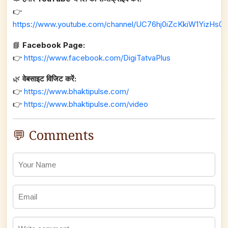
👉
https://www.youtube.com/channel/UC76hj0iZcKkiW1YizHs0n
📘
Facebook Page:
👉
https://www.facebook.com/DigiTatvaPlus
🌿
वेबसाइट विजिट करें:
👉
https://www.bhaktipulse.com/
👉
https://www.bhaktipulse.com/video
💬 Comments