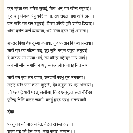
जुग त्रेता कर चरित सुहाई, शिव-धनु भंग कीन्ह रघुराई।
गुरु धनु भंजक रिपु करि जाना, तब समूल नाश ताहि ठाना।
कर जोरि तब राम रघुराई, विनय कीन्ही पुनि शक्ति दिखाई।
भीष्म द्रोण कर्ण बलवन्ता, भये शिष्य द्वापर महँ अनन्ता।
शस्त्र विद्या देह सुयश कमावा, गुरु प्रताप दिगन्त फिरावा।
चारों युग तव महिमा गाई, सुर मुनि मनुज दनुज समुदाई।
दे कश्यप सों संपदा भाई, तप कीन्हा महेन्द्र गिरि जाई।
अब लौं लीन समाधि नाथा, सकल लोक नावइ नित माथा।
चारों वर्ण एक सम जाना, समदर्शी प्रभु तुम भगवाना।
लहहिं चारि फल शरण तुम्हारी, देव दनुज नर भूप भिखारी।
जो यह पढ़ै श्री परशु चालीसा, तिन्ह अनुकूल सदा गौरीसा।
पूर्णेन्दु निसि बासर स्वामी, बसहुं हृदय प्रभु अन्तरयामी।
दोहा
परशुराम को चारु चरित, मेटत सकल अज्ञान।
शरण पड़े को देत प्रभु, सदा सुयश सम्मान।।