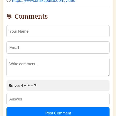
👉
https://www.bhaktipulse.com/video
💬 Comments
Solve:
4 + 9 = ?
Post Comment