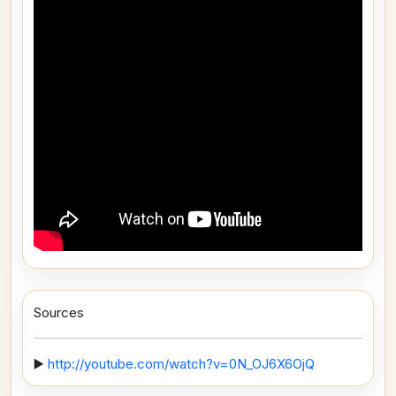
Sources
▶️
http://youtube.com/watch?v=0N_OJ6X6OjQ