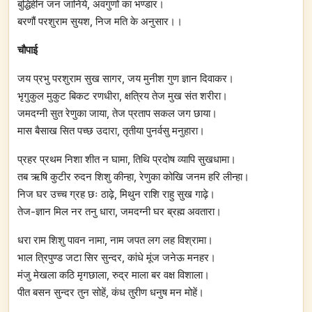
बुद्धिहीन जन जानिये, अवगुणों का भण्डार।
बरणौं परशुराम सुयश, निज मति के अनुसार।।
चौपाई
जय प्रभु परशुराम सुख सागर, जय मुनीश गुण ज्ञान दिवाकर।
भृगुकुल मुकुट बिकट रणधीरा, क्षत्रिय तेज मुख संत शरीरा।
जमदग्नी सुत रेणुका जाया, तेज प्रताप सकल जग छाया।
मास बैसाख सित पच्छ उदारा, तृतीया पुनर्वसु मनुहारा।
प्रहर प्रथम निशा शीत न घामा, तिथि प्रदोष व्यापि सुखधामा।
तब ऋषि कुटीर रुदन शिशु कीन्हा, रेणुका कोखि जनम हरि लीन्हा।
निज घर उच्च ग्रह छः ठाढ़े, मिथुन राशि राहु सुख गाढ़े।
तेज-ज्ञान मिल नर तनु धारा, जमदग्नी घर ब्रह्म अवतारा।
धरा राम शिशु पावन नामा, नाम जपत लग लह विश्रामा।
भाल त्रिपुण्ड जटा सिर सुन्दर, कांधे मूंज जनेऊ मनहर।
मंजु मेखला कठि मृगछाला, रुद्र माला बर वक्ष विशाला।
पीत बसन सुन्दर तुन सोहें, कंध तुरीण धनुष मन मोहें।