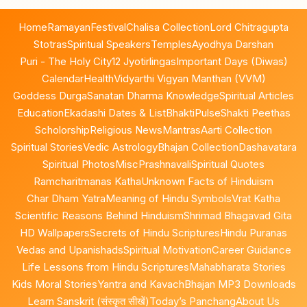
Home
Ramayan
Festival
Chalisa Collection
Lord Chitragupta
Stotras
Spiritual Speakers
Temples
Ayodhya Darshan
Puri - The Holy City
12 Jyotirlingas
Important Days (Diwas)
Calendar
Health
Vidyarthi Vigyan Manthan (VVM)
Goddess Durga
Sanatan Dharma Knowledge
Spiritual Articles
Education
Ekadashi Dates & List
BhaktiPulse
Shakti Peethas
Scholorship
Religious News
Mantras
Aarti Collection
Spiritual Stories
Vedic Astrology
Bhajan Collection
Dashavatara
Spiritual Photos
Misc
Prashnavali
Spiritual Quotes
Ramcharitmanas Katha
Unknown Facts of Hinduism
Char Dham Yatra
Meaning of Hindu Symbols
Vrat Katha
Scientific Reasons Behind Hinduism
Shrimad Bhagavad Gita
HD Wallpapers
Secrets of Hindu Scriptures
Hindu Puranas
Vedas and Upanishads
Spiritual Motivation
Career Guidance
Life Lessons from Hindu Scriptures
Mahabharata Stories
Kids Moral Stories
Yantra and Kavach
Bhajan MP3 Downloads
Learn Sanskrit (संस्कृत सीखें)
Today’s Panchang
About Us