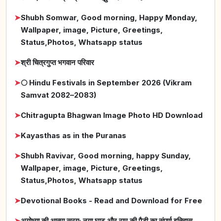
➤
Shubh Somwar, Good morning, Happy Monday,
Wallpaper, image, Picture, Greetings,
Status,Photos, Whatsapp status
➤
श्री चित्रगुप्त भगवान परिवार
➤
🌕 Hindu Festivals in September 2026 (Vikram
Samvat 2082–2083)
➤
Chitragupta Bhagwan Image Photo HD Download
➤
Kayasthas as in the Puranas
➤
Shubh Ravivar, Good morning, happy Sunday,
Wallpaper, image, Picture, Greetings,
Status,Photos, Whatsapp status
➤
Devotional Books - Read and Download for Free
➤
अयोध्या की आत्मा सरयू: नया घाट और राम की पैड़ी का संपूर्ण इतिहास,