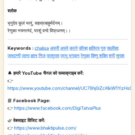
श्लोक
भृगुदेव कुलं भानुं, सहस्रबाहुर्मर्दनम्।
रेणुका नयनानंदं, परशुं वन्दे विप्रधनम्।।
Keywords :
chalisa
अपनी
अपने
करने
कीन्हा
क्षत्रिय
गुरु
चालीसा
जमदग्नी
जाना
ज्ञान
निज
परशुराम
प्रभु
भगवान
रेणुका
विष्णु
शक्ति
श्री
सुयश
🔔
हमारे YouTube चैनल को सब्सक्राइब करें:
👉
https://www.youtube.com/channel/UC76hj0iZcKkiW1YizHs0n
📘
Facebook Page:
👉
https://www.facebook.com/DigiTatvaPlus
🌿
वेबसाइट विजिट करें:
👉
https://www.bhaktipulse.com/