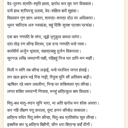
वेद-पुराण-श्रुति-स्मृति ज्ञाता, क्रोध रूप तुम जग विख्याता।
दायें हाथ श्रीपरसु उठावा, वेद-संहिता बायें सुहावा।
विद्यावान गुण ज्ञान अपारा, शास्त्र-शस्त्र दोउ पर अधिकारा।
भुवन चारिदस अरु नवखंडा, चहुं दिशि सुयश प्रताप प्रचंडा।
एक बार गणपति के संगा, जूझे भृगुकुल कमल पतंगा।
दांत तोड़ रण कीन्ह विरामा, एक दन्द गणपति भयो नामा।
कार्तवीर्य अर्जुन भूपाला, सहस्रबाहु दुर्जन विकराला।
सुरगऊ लखि जमदग्नी पाही, रहिहहुं निज घर ठानि मन माहीं।
मिली न मांगि तब कीन्ह लड़ाई, भयो पराजित जगत हंसाई।
तन खल हृदय भई रिस गाढ़ी, रिपुता मुनि सौं अतिसय बाढ़ी।
ऋषिवर रहे ध्यान लवलीना, निन्ह पर शक्तिघात नृप कीन्हा।
लगत शक्ति जमदग्नी निपाता, मनहुं क्षत्रिकुल बाम विधाता।
पितु-बध मातु-रुदन सुनि भारा, भा अति क्रोध मन शोक अपारा।
कर गहि तीक्षण पराु कराला, दुष्ट हनन कीन्हेउ तत्काला।
क्षत्रिय रुधिर पितु तर्पण कीन्हा, पितु-बध प्रतिशोध सुत लीन्हा।
इक्कीस बार भू क्षत्रिय बिहीनी, छीन धरा बिप्रन्ह कहँ दीनी।