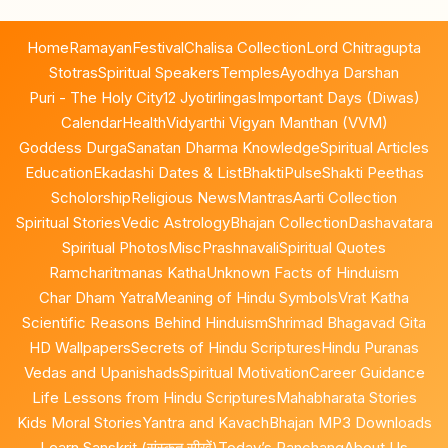
Home
Ramayan
Festival
Chalisa Collection
Lord Chitragupta
Stotras
Spiritual Speakers
Temples
Ayodhya Darshan
Puri - The Holy City
12 Jyotirlingas
Important Days (Diwas)
Calendar
Health
Vidyarthi Vigyan Manthan (VVM)
Goddess Durga
Sanatan Dharma Knowledge
Spiritual Articles
Education
Ekadashi Dates & List
BhaktiPulse
Shakti Peethas
Scholorship
Religious News
Mantras
Aarti Collection
Spiritual Stories
Vedic Astrology
Bhajan Collection
Dashavatara
Spiritual Photos
Misc
Prashnavali
Spiritual Quotes
Ramcharitmanas Katha
Unknown Facts of Hinduism
Char Dham Yatra
Meaning of Hindu Symbols
Vrat Katha
Scientific Reasons Behind Hinduism
Shrimad Bhagavad Gita
HD Wallpapers
Secrets of Hindu Scriptures
Hindu Puranas
Vedas and Upanishads
Spiritual Motivation
Career Guidance
Life Lessons from Hindu Scriptures
Mahabharata Stories
Kids Moral Stories
Yantra and Kavach
Bhajan MP3 Downloads
Learn Sanskrit (संस्कृत सीखें)
Today’s Panchang
About Us