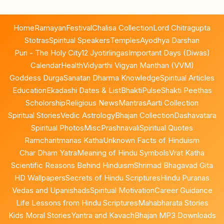
Home
Ramayan
Festival
Chalisa Collection
Lord Chitragupta
Stotras
Spiritual Speakers
Temples
Ayodhya Darshan
Puri - The Holy City
12 Jyotirlingas
Important Days (Diwas)
Calendar
Health
Vidyarthi Vigyan Manthan (VVM)
Goddess Durga
Sanatan Dharma Knowledge
Spiritual Articles
Education
Ekadashi Dates & List
BhaktiPulse
Shakti Peethas
Scholorship
Religious News
Mantras
Aarti Collection
Spiritual Stories
Vedic Astrology
Bhajan Collection
Dashavatara
Spiritual Photos
Misc
Prashnavali
Spiritual Quotes
Ramcharitmanas Katha
Unknown Facts of Hinduism
Char Dham Yatra
Meaning of Hindu Symbols
Vrat Katha
Scientific Reasons Behind Hinduism
Shrimad Bhagavad Gita
HD Wallpapers
Secrets of Hindu Scriptures
Hindu Puranas
Vedas and Upanishads
Spiritual Motivation
Career Guidance
Life Lessons from Hindu Scriptures
Mahabharata Stories
Kids Moral Stories
Yantra and Kavach
Bhajan MP3 Downloads