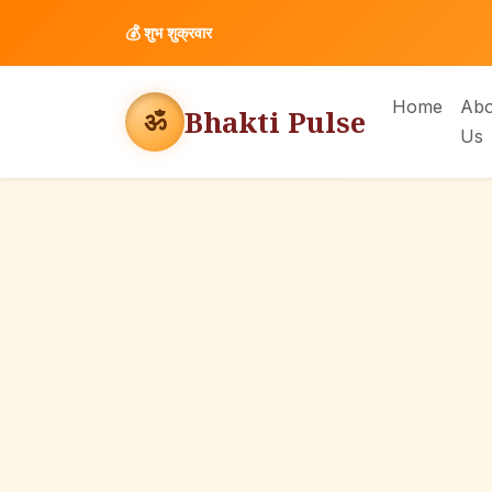
💰
शुभ शुक्रवार
Home
Abo
Bhakti Pulse
ॐ
Us