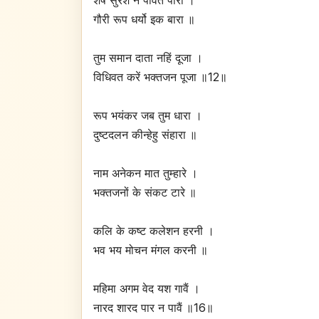
शेष सुरेश न पावत पारा ।
गौरी रूप धर्यो इक बारा ॥
तुम समान दाता नहिं दूजा ।
विधिवत करें भक्तजन पूजा ॥12॥
रूप भयंकर जब तुम धारा ।
दुष्टदलन कीन्हेहु संहारा ॥
नाम अनेकन मात तुम्हारे ।
भक्तजनों के संकट टारे ॥
कलि के कष्ट कलेशन हरनी ।
भव भय मोचन मंगल करनी ॥
महिमा अगम वेद यश गावैं ।
नारद शारद पार न पावैं ॥16॥