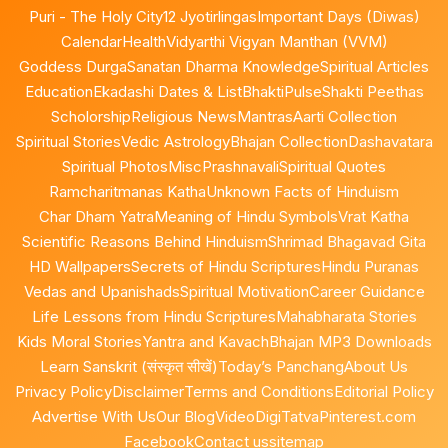
Puri - The Holy City
12 Jyotirlingas
Important Days (Diwas)
Calendar
Health
Vidyarthi Vigyan Manthan (VVM)
Goddess Durga
Sanatan Dharma Knowledge
Spiritual Articles
Education
Ekadashi Dates & List
BhaktiPulse
Shakti Peethas
Scholorship
Religious News
Mantras
Aarti Collection
Spiritual Stories
Vedic Astrology
Bhajan Collection
Dashavatara
Spiritual Photos
Misc
Prashnavali
Spiritual Quotes
Ramcharitmanas Katha
Unknown Facts of Hinduism
Char Dham Yatra
Meaning of Hindu Symbols
Vrat Katha
Scientific Reasons Behind Hinduism
Shrimad Bhagavad Gita
HD Wallpapers
Secrets of Hindu Scriptures
Hindu Puranas
Vedas and Upanishads
Spiritual Motivation
Career Guidance
Life Lessons from Hindu Scriptures
Mahabharata Stories
Kids Moral Stories
Yantra and Kavach
Bhajan MP3 Downloads
Learn Sanskrit (संस्कृत सीखें)
Today’s Panchang
About Us
Privacy Policy
Disclaimer
Terms and Conditions
Editorial Policy
Advertise With Us
Our Blog
Video
DigiTatva
Pinterest.com
Facebook
Contact us
sitemap