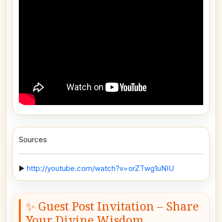
Sources
▶️
http://youtube.com/watch?v=orZTwg1uNIU
✨ Guest Post Invitation – Share
Your Divine Wisdom