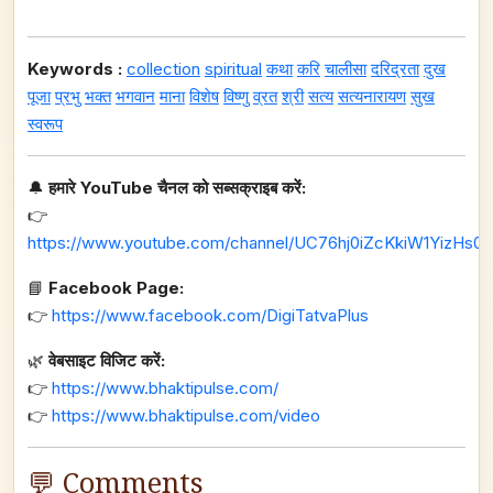
Keywords :
collection
spiritual
कथा
करि
चालीसा
दरिद्रता
दुख
पूजा
प्रभु
भक्त
भगवान
माना
विशेष
विष्णु
व्रत
श्री
सत्य
सत्यनारायण
सुख
स्वरूप
🔔
हमारे YouTube चैनल को सब्सक्राइब करें:
👉
https://www.youtube.com/channel/UC76hj0iZcKkiW1YizHs0n
📘
Facebook Page:
👉
https://www.facebook.com/DigiTatvaPlus
🌿
वेबसाइट विजिट करें:
👉
https://www.bhaktipulse.com/
👉
https://www.bhaktipulse.com/video
💬 Comments