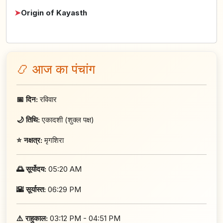
➤
Origin of Kayasth
📿 आज का पंचांग
📅 दिन:
रविवार
🌙 तिथि:
एकादशी (शुक्ल पक्ष)
⭐ नक्षत्र:
मृगशिरा
🌅 सूर्योदय:
05:20 AM
🌇 सूर्यास्त:
06:29 PM
⚠️ राहुकाल:
03:12 PM - 04:51 PM