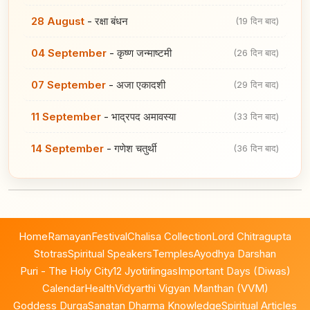
28 August
-
रक्षा बंधन
(19 दिन बाद)
04 September
-
कृष्ण जन्माष्टमी
(26 दिन बाद)
07 September
-
अजा एकादशी
(29 दिन बाद)
11 September
-
भाद्रपद अमावस्या
(33 दिन बाद)
14 September
-
गणेश चतुर्थी
(36 दिन बाद)
Home
Ramayan
Festival
Chalisa Collection
Lord Chitragupta
Stotras
Spiritual Speakers
Temples
Ayodhya Darshan
Puri - The Holy City
12 Jyotirlingas
Important Days (Diwas)
Calendar
Health
Vidyarthi Vigyan Manthan (VVM)
Goddess Durga
Sanatan Dharma Knowledge
Spiritual Articles