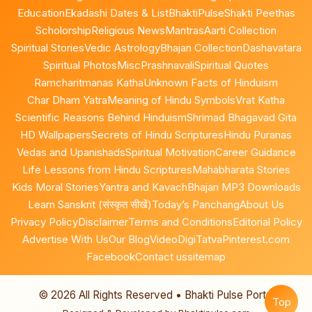
Education
Ekadashi Dates & List
BhaktiPulse
Shakti Peethas
Scholorship
Religious News
Mantras
Aarti Collection
Spiritual Stories
Vedic Astrology
Bhajan Collection
Dashavatara
Spiritual Photos
Misc
Prashnavali
Spiritual Quotes
Ramcharitmanas Katha
Unknown Facts of Hinduism
Char Dham Yatra
Meaning of Hindu Symbols
Vrat Katha
Scientific Reasons Behind Hinduism
Shrimad Bhagavad Gita
HD Wallpapers
Secrets of Hindu Scriptures
Hindu Puranas
Vedas and Upanishads
Spiritual Motivation
Career Guidance
Life Lessons from Hindu Scriptures
Mahabharata Stories
Kids Moral Stories
Yantra and Kavach
Bhajan MP3 Downloads
Learn Sanskrit (संस्कृत सीखें)
Today’s Panchang
About Us
Privacy Policy
Disclaimer
Terms and Conditions
Editorial Policy
Advertise With Us
Our Blog
Video
DigiTatva
Pinterest.com
Facebook
Contact us
sitemap
©
2026
All Rights Reserved • Bhakti Pulse Portal
Top